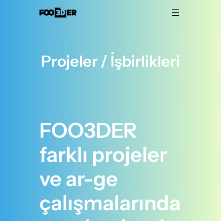
İçeriğe
geç
Projeler / İşbirlikleri
FOO3DER
farklı projeler
ve ar-ge
çalışmalarında